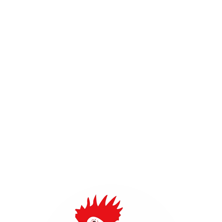
Anreisebeschreibung
ROTER HAHN FEUERWEHR HAMBURG
Der Rote Hahn hat den Zugang "Bei der Hauptfeuerwache 2"
und ist in 4 min zu Fuß zu erreichen vom Bahnhof Berliner
Tor.
Eigene Parkplätze sind nicht vorhanden.
ROUTENPLANER ÖFFNEN