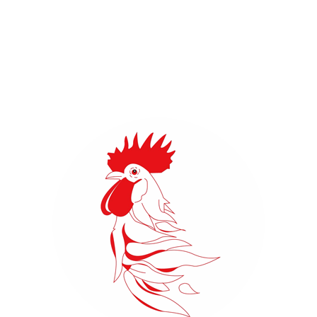
Soziale Medium
FEUERWEHR HAMBURG AUF FACEBOOK, TWITTER
UND INSTAGRAM
Bleiben Sie mit uns in Kontakt!
FACEBOOK
INSTAGRAM